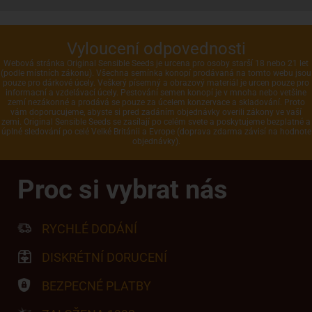
Vyloucení odpovednosti
Webová stránka Original Sensible Seeds je urcena pro osoby starší 18 nebo 21 let
(podle místních zákonu). Všechna semínka konopí prodávaná na tomto webu jsou
pouze pro dárkové úcely. Veškerý písemný a obrazový materiál je urcen pouze pro
informacní a vzdelávací úcely. Pestování semen konopí je v mnoha nebo vetšine
zemí nezákonné a prodává se pouze za úcelem konzervace a skladování. Proto
vám doporucujeme, abyste si pred zadáním objednávky overili zákony ve vaší
zemi. Original Sensible Seeds se zasílají po celém svete a poskytujeme bezplatné a
úplné sledování po celé Velké Británii a Evrope (doprava zdarma závisí na hodnote
objednávky).
Proc si vybrat nás
RYCHLÉ DODÁNÍ
DISKRÉTNÍ DORUCENÍ
BEZPECNÉ PLATBY