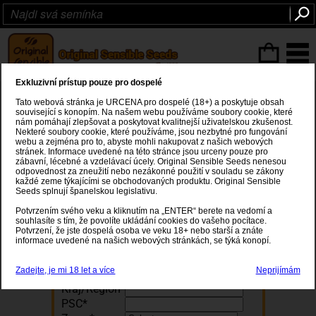
ITEMS
(0
)
Exkluzivní prístup pouze pro dospelé
Registrace
Tato webová stránka je URCENA pro dospelé (18+) a poskytuje obsah
související s konopím. Na našem webu používáme soubory cookie, které
nám pomáhají zlepšovat a poskytovat kvalitnejší uživatelskou zkušenost.
Nekteré soubory cookie, které používáme, jsou nezbytné pro fungování
Detaily úctu
webu a zejména pro to, abyste mohli nakupovat z našich webových
stránek. Informace uvedené na této stránce jsou urceny pouze pro
zábavní, lécebné a vzdelávací úcely. Original Sensible Seeds nenesou
Jméno*
odpovednost za zneužití nebo nezákonné použití v souladu se zákony
E-mail*
každé zeme týkajícími se obchodovaných produktu. Original Sensible
Seeds splnují španelskou legislativu.
Tel*
DOB
Potvrzením svého veku a kliknutím na „ENTER“ berete na vedomí a
souhlasíte s tím, že povolíte ukládání cookies do vašeho pocítace.
Fakturacní adresa
Potvrzení, že jste dospelá osoba ve veku 18+ nebo starší a znáte
informace uvedené na našich webových stránkách, se týká konopí.
Adresa 1*
Adresa 2
Zadejte, je mi 18 let a více
Neprijímám
Mesto*
Kraj/Region*
PSC*