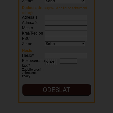
Zeme*
Dodací adresa
(Pokud se liší od fakturacní
adresy)
Adresa 1
Adresa 2
Mesto
Kraj/Region
PSC
Zeme
Heslo
Heslo*
Bezpecnostní
kód*
Zadejte prosím
zobrazené
znaky