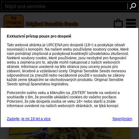
ITEMS
(0
)
Exkluzivní prístup pouze pro dospelé
Lemon Oasis Auto
Tato webová stránka je URCENA pro dospelé (18+) a poskytuje obsah
související s konopím. Na našem webu používáme soubory cookie, které
nám pomáhají zlepšovat a poskytovat kvalitnejší uživatelskou zkušenost.
Lemon Skunk
x
Rare Dankness #2 OG x Super Auto
Nekteré soubory cookie, které používáme, jsou nezbytné pro fungování
webu a zejména pro to, abyste mohli nakupovat z našich webových
stránek. Informace uvedené na této stránce jsou urceny pouze pro
zábavní, lécebné a vzdelávací úcely. Original Sensible Seeds nenesou
odpovednost za zneužití nebo nezákonné použití v souladu se zákony
každé zeme týkajícími se obchodovaných produktu. Original Sensible
Seeds splnují španelskou legislativu.
Potvrzením svého veku a kliknutím na „ENTER“ berete na vedomí a
souhlasíte s tím, že povolíte ukládání cookies do vašeho pocítace.
Potvrzení, že jste dospelá osoba ve veku 18+ nebo starší a znáte
informace uvedené na našich webových stránkách, se týká konopí.
Zadejte, je mi 18 let a více
Neprijímám