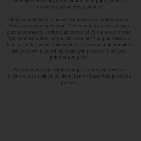
tónem jsou odvozeny od dominantních terpenu Limone a
Terpinolene a jsou proste chutové.
Obtížnost pestování je nulová Samokvetoucí semena Lemon
Oasis jsou snem o pestování. Od semene až po sklizen jsou
plodiny pripraveny k odberu za méne než 70 dní a to je úroda!
Tyto venkovní dámy mohou vážit více než 150 g na rostlinu a
také se jim darí ve vnitrních sestavách, kde dosahují produkce
syte zelených tukových kol nasáklých pryskyricí o velikosti
približne 600 g m2.
Pokud tedy hledáte odrudu konopí, která rychle roste se
silnými výnosy a silným úcinkem, Lemon Oasis Auto je odruda
pro vás.