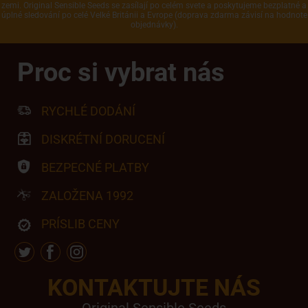
zemi. Original Sensible Seeds se zasílají po celém svete a poskytujeme bezplatné a
úplné sledování po celé Velké Británii a Evrope (doprava zdarma závisí na hodnote
objednávky).
Proc si vybrat nás
RYCHLÉ DODÁNÍ
DISKRÉTNÍ DORUCENÍ
BEZPECNÉ PLATBY
ZALOŽENA 1992
PRÍSLIB CENY
KONTAKTUJTE NÁS
Original Sensible Seeds