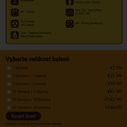
November
Outdoor:60-120cm
Out: 150 - Na rostlinu
65 - 75 Dní
In: 600 - M2
50% Indica
60 - 70 Dny (kvetoucí)
50% Sativa
Dom. Terpene:Limonene
Other:Terpinolene
Vyberte velikost balení
€7.99
1 Semeno
€21.99
3 Semena + 1 Zdarma
€33.99
5 Semena + 2 Zdarma
€61.99
10 Semena + 4 Zdarma
€142.99
25 Semena + 10 Zdarma
€266.99
50 Semena + 20 Zdarma
Koupit hned
Rated
5
/5 based on
4
customer reviews