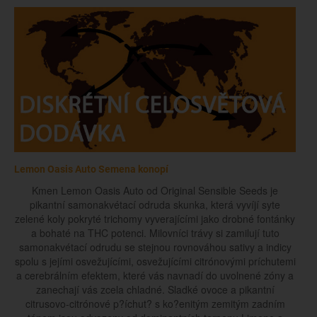
Lemon Oasis Auto Semena konopí
Kmen Lemon Oasis Auto od Original Sensible Seeds je
pikantní samonakvétací odruda skunka, která vyvíjí syte
zelené koly pokryté trichomy vyverajícími jako drobné fontánky
a bohaté na THC potenci. Milovníci trávy si zamilují tuto
samonakvétací odrudu se stejnou rovnováhou sativy a indicy
spolu s jejími osvežujícími, osvežujícími citrónovými príchutemi
a cerebrálním efektem, které vás navnadí do uvolnené zóny a
zanechají vás zcela chladné. Sladké ovoce a pikantní
citrusovo-citrónové p?íchut? s ko?enitým zemitým zadním