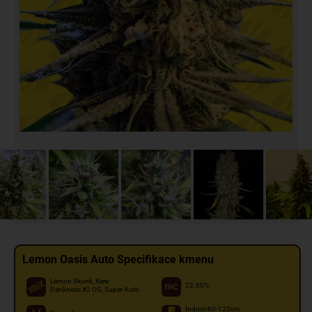
Lemon Oasis Auto Specifikace kmenu
Lemon Skunk, Rare
22.00%
Dankness #2 OG, Super Auto
Indoor:60-120cm